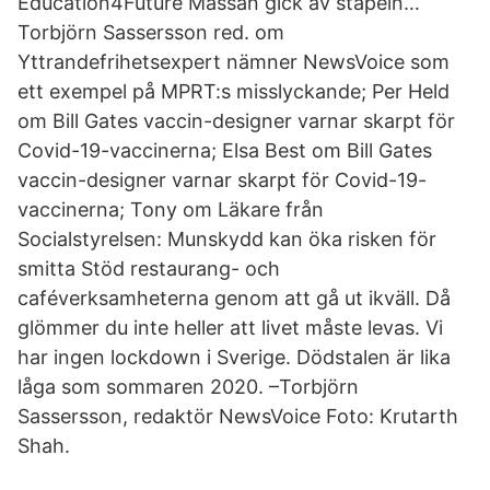
Education4Future Mässan gick av stapeln…
Torbjörn Sassersson red. om
Yttrandefrihetsexpert nämner NewsVoice som
ett exempel på MPRT:s misslyckande; Per Held
om Bill Gates vaccin-designer varnar skarpt för
Covid-19-vaccinerna; Elsa Best om Bill Gates
vaccin-designer varnar skarpt för Covid-19-
vaccinerna; Tony om Läkare från
Socialstyrelsen: Munskydd kan öka risken för
smitta Stöd restaurang- och
caféverksamheterna genom att gå ut ikväll. Då
glömmer du inte heller att livet måste levas. Vi
har ingen lockdown i Sverige. Dödstalen är lika
låga som sommaren 2020. –Torbjörn
Sassersson, redaktör NewsVoice Foto: Krutarth
Shah.